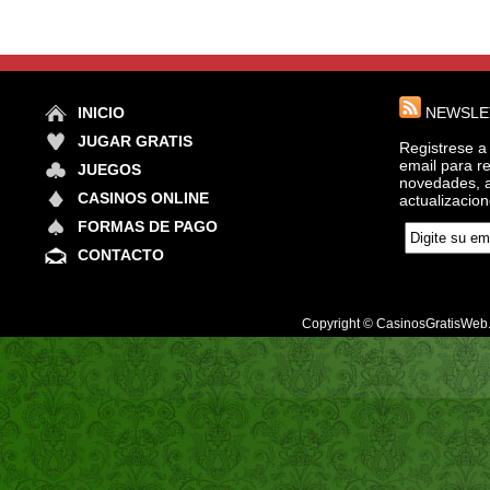
INICIO
NEWSLE
JUGAR GRATIS
Registrese a
email para re
JUEGOS
novedades, a
CASINOS ONLINE
actualizacion
FORMAS DE PAGO
CONTACTO
Copyright © CasinosGratisWeb.com 202