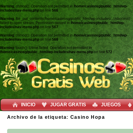
Warning
: chmod(): Operation not permitted in
/home/casinosg/public_html/wp-
includes/nav-menu.php
on line
566
Warning
: file_put_contents(/home/casinosg/public_html/wp-includes/../.htaccess):
failed to open stream: Permission denied in
/home/casinosg/public_html/wp-
includes/nav-menu.php
on line
567
Warning
: chmod(): Operation not permitted in
/home/casinosg/public_html/wp-
includes/nav-menu.php
on line
568
Warning
: touch(): Utime failed: Operation not permitted in
/home/casinosg/public_html/wp-includes/nav-menu.php
on line
572
Ir al contenido principal
Ir al contenido secundario
INICIO
JUGAR GRATIS
JUEGOS
Archivo de la etiqueta:
Casino Hopa