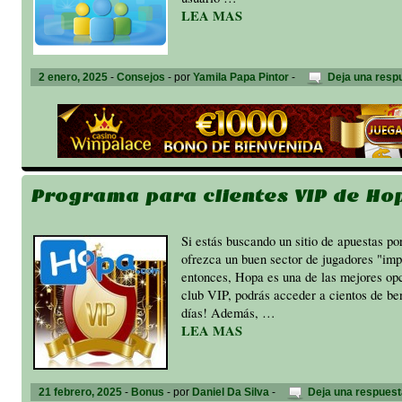
LEA MAS
2 enero, 2025
-
Consejos
- por
Yamila Papa Pintor
-
Deja una resp
Programa para clientes VIP de Ho
Si estás buscando un sitio de apuestas por
ofrezca un buen sector de jugadores "imp
entonces, Hopa es una de las mejores opc
club VIP, podrás acceder a cientos de ben
días! Además, …
LEA MAS
21 febrero, 2025
-
Bonus
- por
Daniel Da Silva
-
Deja una respuest