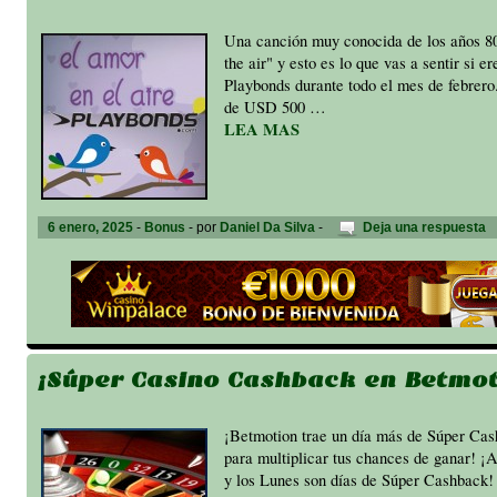
Una canción muy conocida de los años 80
the air" y esto es lo que vas a sentir si e
Playbonds durante todo el mes de febrero
de USD 500 …
LEA MAS
6 enero, 2025
-
Bonus
- por
Daniel Da Silva
-
Deja una respuesta
¡Súper Casino Cashback en Betmot
¡Betmotion trae un día más de Súper Ca
para multiplicar tus chances de ganar! 
y los Lunes son días de Súper Cashback!