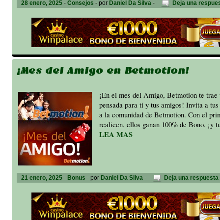
28 enero, 2025
-
Consejos
- por
Daniel Da Silva
-
Deja una respue
¡Mes del Amigo en Betmotion!
¡En el mes del Amigo, Betmotion te trae
pensada para ti y tus amigos! Invita a tu
a la comunidad de Betmotion. Con el pri
realicen, ellos ganan 100% de Bono, ¡y 
LEA MAS
21 enero, 2025
-
Bonus
- por
Daniel Da Silva
-
Deja una respuesta