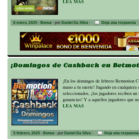
LEA MAS
6 enero, 2025
-
Bonus
- por
Daniel Da Silva
-
Deja una respuesta
¡Domingos de Cashback en Betmot
¡En los domingos de febrero Betmotion C
mano a tu suerte! Jugando en cualquiera 
seleccionados, ¡los jugadores reciben un
ganancias! Y a aquellos jugadores que n
LEA MAS
5 febrero, 2025
-
Bonus
- por
Daniel Da Silva
-
Deja una respuesta