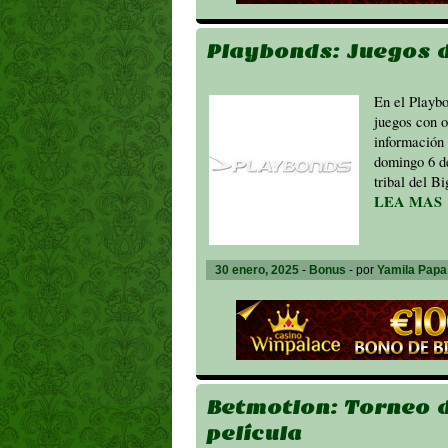
Playbonds: Juegos 
En el Playbo
juegos con 
información 
domingo 6 de
tribal del 
LEA MAS
30 enero, 2025
-
Bonus
- por
Yamila Papa
Betmotion: Torneo d
película