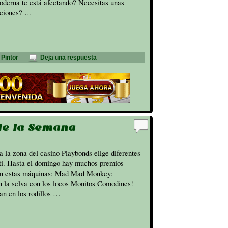
oderna te está afectando? Necesitas unas
aciones? …
 Pintor
-
Deja una respuesta
de la Semana
la zona del casino Playbonds elige diferentes
 ti. Hasta el domingo hay muchos premios
en estas máquinas: Mad Mad Monkey:
n la selva con los locos Monitos Comodines!
lan en los rodillos …