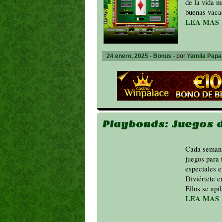
de la vida m
buenas vac
LEA MAS
24 enero, 2025
-
Bonus
- por
Yamila Papa
Playbonds: Juegos 
Cada semana 
juegos para
especiales 
Diviértete e
Ellos se api
LEA MAS