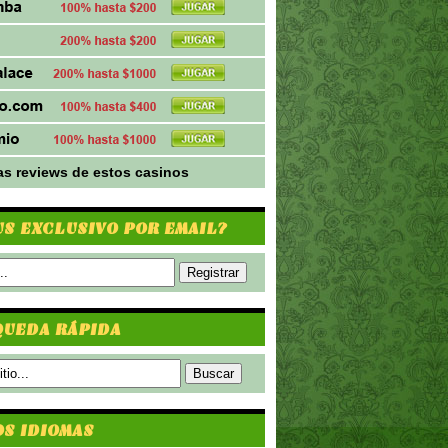
as reviews de estos casinos
S EXCLUSIVO POR EMAIL?
UEDA RÁPIDA
S IDIOMAS