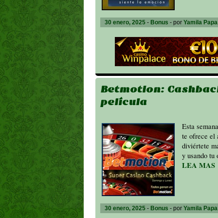
30 enero, 2025
-
Bonus
- por
Yamila Papa
Betmotion: Cashback
película
Esta semana
te ofrece el
diviértete m
y usando tu
LEA MAS
30 enero, 2025
-
Bonus
- por
Yamila Papa