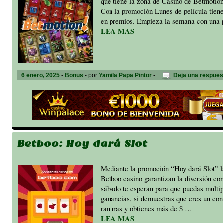
que tiene la zona de Casino de Betmotion
Con la promoción Lunes de película tien
en premios. Empieza la semana con una
LEA MAS
6 enero, 2025
-
Bonus
- por
Yamila Papa Pintor
-
Deja una respues
Betboo: Hoy dará Slot
Mediante la promoción “Hoy dará Slot” l
Betboo casino garantizan la diversión con
sábado te esperan para que puedas multip
ganancias, si demuestras que eres un con
ranuras y obtienes más de $ …
LEA MAS