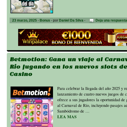
23 marzo, 2025
-
Bonus
- por
Daniel Da Silva
-
Deja una respuesta
Betmotion: Gana un viaje al Carna
Río jugando en los nuevos slots de
Casino
Para celebrar la llegada del año 2025 y re
lanzamiento de cuatro nuevos juegos de 
ofrece a sus jugadores la oportunidad de 
al Carnaval de Río, incluyendo pasajes aé
Sambódromo de …
LEA MAS