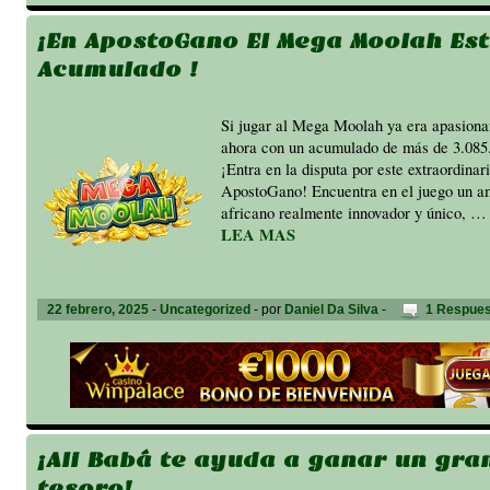
¡En ApostoGano El Mega Moolah Es
Acumulado !
Si jugar al Mega Moolah ya era apasiona
ahora con un acumulado de más de 3.085.
¡Entra en la disputa por este extraordinar
ApostoGano! Encuentra en el juego un am
africano realmente innovador y único, …
LEA MAS
22 febrero, 2025
-
Uncategorized
- por
Daniel Da Silva
-
1
Respues
¡Ali Babá te ayuda a ganar un gra
tesoro!