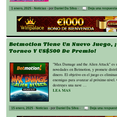
1 enero, 2025
-
Noticias
- por
Daniel Da Silva
-
Deja una respuesta
Betmotion Tiene Un Nuevo Juego, 
Torneo Y US$500 De Premio!
"Max Damage and the Alien Attack" es u
novedades en Betmotion, y promete distr
dinero. El objetivo en el juego es elimina
enemigas para avanzar al próximo nivel.
destruyes una nave …
LEA MAS
15 enero, 2025
-
Noticias
- por
Daniel Da Silva
-
Deja una respues