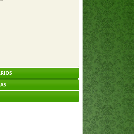
RIOS
IAS