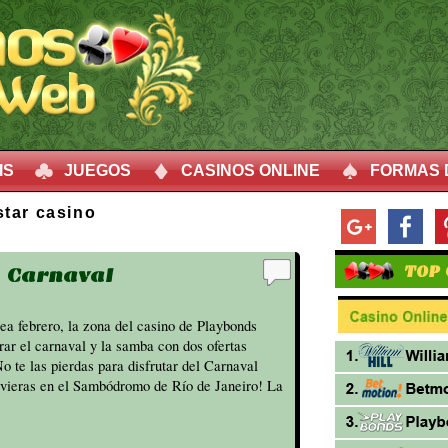
IS
JUEGOS
CASINOS ONLINE
FORMAS 
tar casino
TOP 
 Carnaval
a febrero, la zona del casino de Playbonds
rar el carnaval y la samba con dos ofertas
No te las pierdas para disfrutar del Carnaval
uvieras en el Sambódromo de Río de Janeiro! La