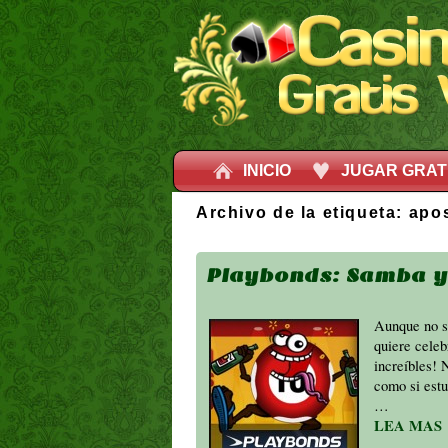
Ir al contenido principal
Ir al contenido secundario
INICIO
JUGAR GRAT
Archivo de la etiqueta:
apos
Playbonds: Samba y
Aunque no se
quiere celeb
increíbles! 
como si est
…
LEA MAS