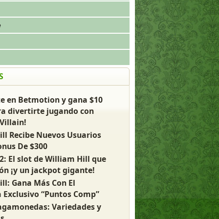
e
S
te en Betmotion y gana $10
ra divertirte jugando con
Villain!
ill Recibe Nuevos Usuarios
onus De $300
: El slot de William Hill que
ión ¡y un jackpot gigante!
ill: Gana Más Con El
 Exclusivo “Puntos Comp”
ragamonedas: Variedades y
as