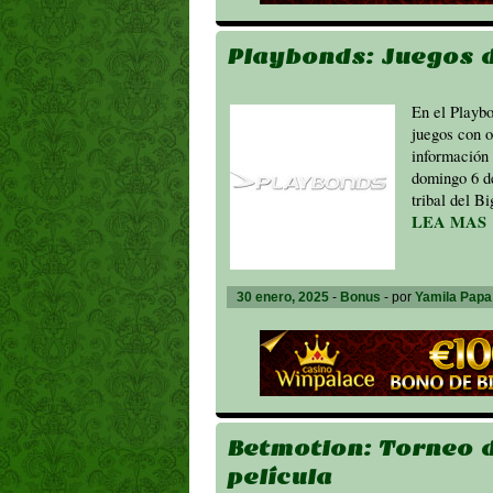
Playbonds: Juegos 
En el Playbo
juegos con 
información 
domingo 6 de
tribal del 
LEA MAS
30 enero, 2025
-
Bonus
- por
Yamila Papa
Betmotion: Torneo d
película