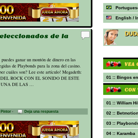
Portuguese
English / I
eleccionados de la
 puedes ganar un montón de dinero en las
VEA 
gidas de Playbonds para la zona del casino.
er cuáles son? Lee este artículo! Megadeth:
01 :: Bingos en
 DEL ROCK CON EL SONIDO DE ESTE
 UNA DE LAS …
CON 
01 :: William Hil
 Pintor
-
Deja una respuesta
02 :: Betmotio
03 :: Playbond
04 :: Karamba