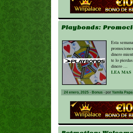
Playbonds: Promoci
Esta semana 
promociones
dinero mient
te lo pierda
dinero …
LEA MAS
24 enero, 2025
-
Bonus
- por
Yamila Papa