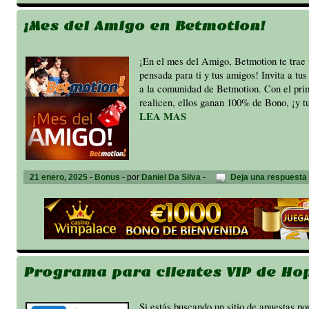
¡Mes del Amigo en Betmotion!
¡En el mes del Amigo, Betmotion te trae
pensada para ti y tus amigos! Invita a tu
a la comunidad de Betmotion. Con el pri
realicen, ellos ganan 100% de Bono, ¡y 
LEA MAS
21 enero, 2025
-
Bonus
- por
Daniel Da Silva
-
Deja una respuesta
Programa para clientes VIP de Ho
Si estás buscando un sitio de apuestas por