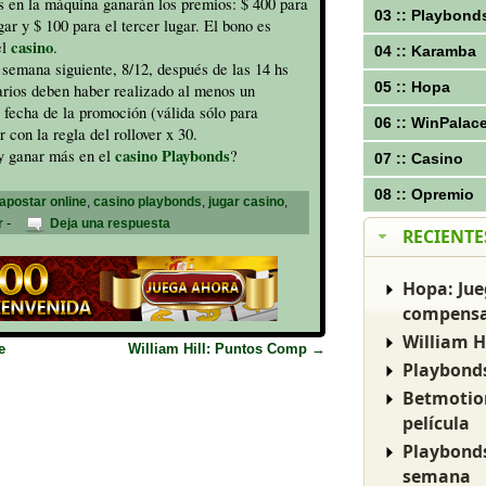
s en la máquina ganarán los premios: $ 400 para
03 :: Playbond
gar y $ 100 para el tercer lugar. El bono es
casino
el
.
04 :: Karamba
semana siguiente, 8/12, después de las 14 hs
05 :: Hopa
arios deben haber realizado al menos un
a fecha de la promoción (válida sólo para
06 :: WinPalac
 con la regla del rollover x 30.
casino
Playbonds
y ganar más en el
?
07 :: Casino
08 :: Opremio
apostar online
,
casino playbonds
,
jugar casino
,
r
-
Deja una respuesta
RECIENTE
Hopa: Jue
compensa
William H
e
William Hill: Puntos Comp
→
Playbond
Betmotion
película
Playbonds
semana