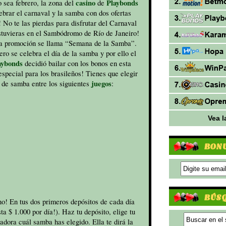
casino
Playbonds
 sea febrero, la zona del
de
ebrar el carnaval y la samba con dos ofertas
! No te las pierdas para disfrutar del Carnaval
stuvieras en el Sambódromo de Río de Janeiro!
a promoción se llama “Semana de la Samba”.
ero se celebra el día de la samba y por ello el
aybonds
decidió bailar con los bonos en esta
especial para los brasileños! Tienes que elegir
juegos
o de samba entre los siguientes
:
Vea l
BONU
BÚSQ
no! En tus dos primeros depósitos de cada día
a $ 1.000 por día!). Haz tu depósito, elige tu
adora cuál samba has elegido. Ella te dirá la