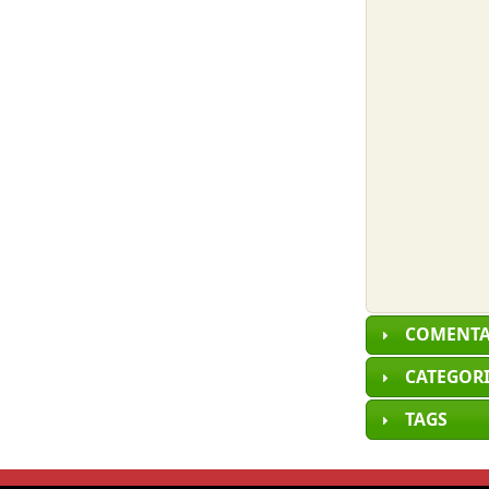
COMENTA
CATEGOR
TAGS