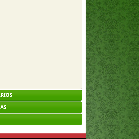
RIOS
IAS