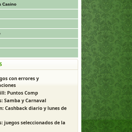
s Casino
e
S
gos con errores y
ciones
ill: Puntos Comp
s: Samba y Carnaval
: Cashback diario y lunes de
: juegos seleccionados de la