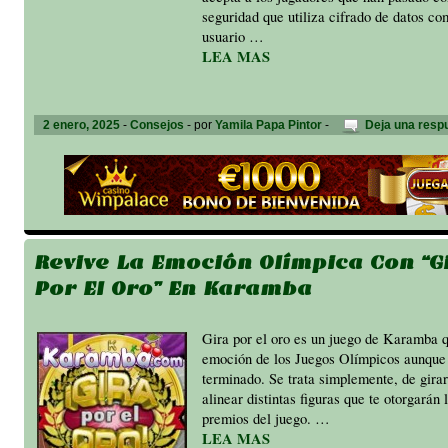
seguridad que utiliza cifrado de datos c
usuario …
LEA MAS
2 enero, 2025
-
Consejos
- por
Yamila Papa Pintor
-
Deja una resp
Revive La Emoción Olímpica Con “G
Por El Oro” En Karamba
Gira por el oro es un juego de Karamba 
emoción de los Juegos Olímpicos aunque
terminado. Se trata simplemente, de gira
alinear distintas figuras que te otorgarán 
premios del juego. …
LEA MAS