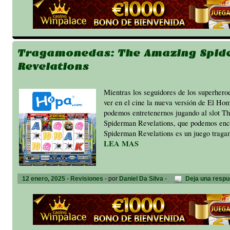
Tragamonedas: The Amazing Spi
Revelations
Mientras los seguidores de los superher
ver en el cine la nueva versión de El Ho
podemos entretenernos jugando al slot 
Spiderman Revelations, que podemos enc
Spiderman Revelations es un juego trag
LEA MAS
12 enero, 2025
-
Revisiones
- por
Daniel Da Silva
-
Deja una respu