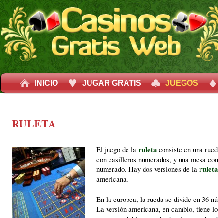
Ir al contenido principal
Ir al contenido secundario
INICIO
JUGAR GRATIS
JUEGOS
RULETA
ruleta
El juego de la
consiste en una rueda
con casilleros numerados, y una mesa con
ruleta
numerado. Hay dos versiones de la
americana.
En la europea, la rueda se divide en 36 n
La versión americana, en cambio, tiene l