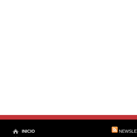
INICIO
NEWSLE