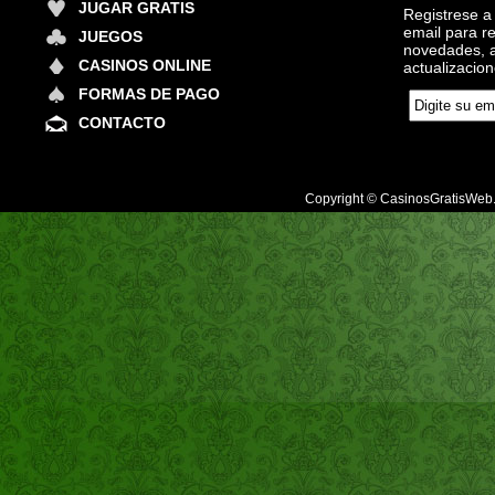
JUGAR GRATIS
Registrese a
email para re
JUEGOS
novedades, a
CASINOS ONLINE
actualizacion
FORMAS DE PAGO
CONTACTO
Copyright © CasinosGratisWeb.com 202