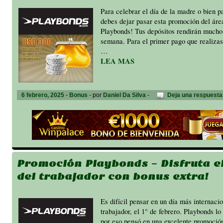
Para celebrar el día de la madre o bien 
debes dejar pasar esta promoción del áre
Playbonds! Tus depósitos rendirán mucho
semana. Para el primer pago que realizas
…
LEA MAS
6 febrero, 2025
-
Bonus
- por
Daniel Da Silva
-
Deja una respuesta
Promoción Playbonds – Disfruta el
del trabajador con bonus extra!
Es difícil pensar en un día más internacio
trabajador, el 1° de febrero. Playbonds lo
por eso pensó en una excelente promoció