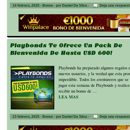
14 febrero, 2025
-
Bonus
- por
Daniel Da Silva
-
Deja una respuest
Playbonds Te Ofrece Un Pack De
Bienvenida De Hasta USD 600!
Playbonds ha preparado algunos regalos e
nuevos usuarios, y la verdad que esta pr
imperdible. Todos los aventureros que se 
jugar esta semana de Playbonds y realice
recibir un bonus de …
LEA MAS
23 febrero, 2025
-
Bonus
- por
Daniel Da Silva
-
Deja una respuest