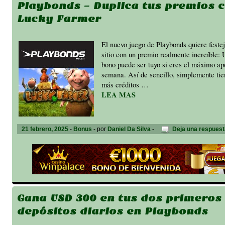
Playbonds – Duplica tus premios 
Lucky Farmer
El nuevo juego de Playbonds quiere festej
sitio con un premio realmente increíble:
bono puede ser tuyo si eres el máximo ap
semana. Así de sencillo, simplemente tie
más créditos …
LEA MAS
21 febrero, 2025
-
Bonus
- por
Daniel Da Silva
-
Deja una respuest
Gana USD 300 en tus dos primeros
depósitos diarios en Playbonds