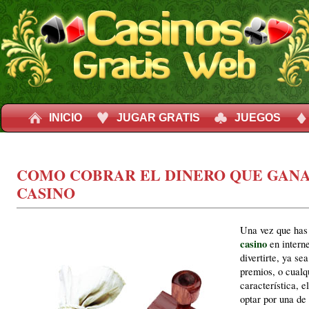
Ir al contenido principal
Ir al contenido secundario
INICIO
JUGAR GRATIS
JUEGOS
COMO COBRAR EL DINERO QUE GANA
CASINO
Una vez que has
casino
en interne
divertirte, ya se
premios, o cualq
característica, e
optar por una de