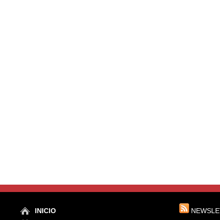
INICIO
NEWSLE