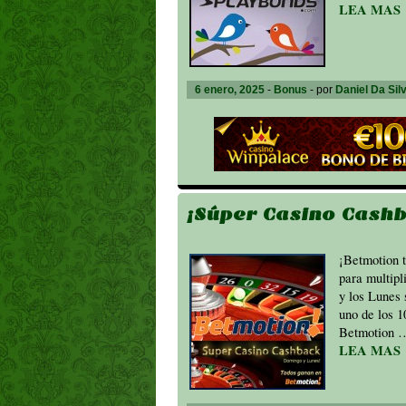
LEA MAS
6 enero, 2025
-
Bonus
- por
Daniel Da Sil
¡Súper Casino Cash
¡Betmotion 
para multip
y los Lunes
uno de los 1
Betmotion 
LEA MAS