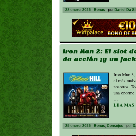
28 enero, 2025
-
Bonus
- por
Daniel Da Si
Iron Man 2: El slot d
da acción ¡y un jac
Iron Man 3, 
al más malva
nosotros. To
una enorme 
…
LEA MAS
25 enero, 2025
-
Bonus
,
Consejos
- por
D