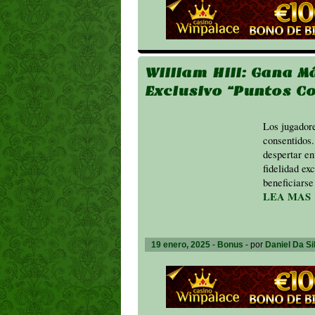
William Hill: Gana 
Exclusivo “Puntos C
Los jugadore
consentidos.
despertar en
fidelidad ex
beneficiars
LEA MAS
19 enero, 2025
-
Bonus
- por
Daniel Da Si