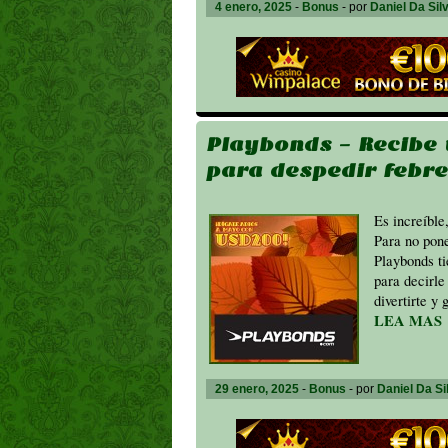
4 enero, 2025
-
Bonus
- por
Daniel Da Sil
Playbonds – Recibe 
para despedir febr
Es increíble
Para no pone
Playbonds t
para decirle
divertirte y
LEA MAS
29 enero, 2025
-
Bonus
- por
Daniel Da Si