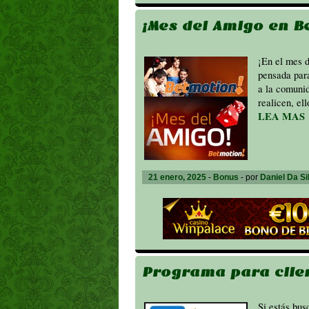
¡Mes del Amigo en B
¡En el mes 
pensada para
a la comuni
realicen, e
LEA MAS
21 enero, 2025
-
Bonus
- por
Daniel Da Si
Programa para clien
Si estás bus