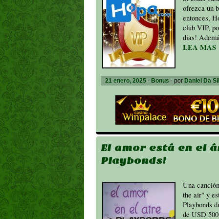
ofrezca un b
entonces, Ho
club VIP, po
días! Adem
LEA MAS
21 enero, 2025
-
Bonus
- por
Daniel Da Si
El amor está en el 
Playbonds!
Una canción
the air" y e
Playbonds du
de USD 50