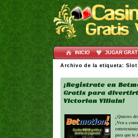
Ir al contenido principal
Ir al contenido secundario
INICIO
JUGAR GRAT
Archivo de la etiqueta:
Slot
¡Regístrate en Betm
Gratis para diverti
Victorian Villain!
¿Quieres div
¡Ven a cono
entretenimi
para que te 