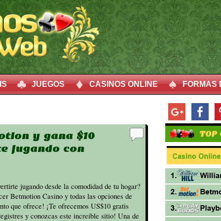
IS
JUEGOS
CASINOS ONLINE
FORMAS 
TOP 
otion y gana $10
rte jugando con
ertirte jugando desde la comodidad de tu hogar?
cer Betmotion Casino y todas las opciones de
ento que ofrece! ¡Te ofrecemos US$10 gratis
registres y conozcas este increíble sitio! Una de