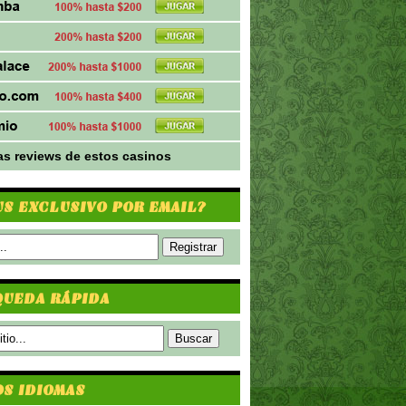
as reviews de estos casinos
S EXCLUSIVO POR EMAIL?
UEDA RÁPIDA
S IDIOMAS