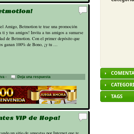
etmotion!
del Amigo, Betmotion te trae una promoción
 ti y tus amigos! Invita a tus amigos a sumarse
dad de Betmotion. Con el primer depósito que
llos ganan 100% de Bono, ¡y tu …
COMENTA
lva
-
Deja una respuesta
CATEGOR
TAGS
tes VIP de Hopa!
cando un sitio de apuestas por Internet que te