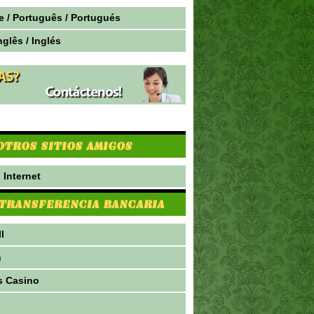
 / Português / Portugués
nglês / Inglés
OTROS SITIOS AMIGOS
 Internet
TRANSFERENCIA BANCARIA
l
n
s Casino