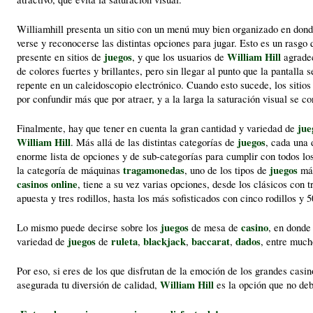
Williamhill presenta un sitio con un menú muy bien organizado en don
verse y reconocerse las distintas opciones para jugar. Esto es un rasgo
juegos
William Hill
presente en sitios de
, y que los usuarios de
agradec
de colores fuertes y brillantes, pero sin llegar al punto que la pantalla 
repente en un caleidoscopio electrónico. Cuando esto sucede, los sitios
por confundir más que por atraer, y a la larga la saturación visual se c
jue
Finalmente, hay que tener en cuenta la gran cantidad y variedad de
William Hill
juegos
. Más allá de las distintas categorías de
, cada una 
enorme lista de opciones y de sub-categorías para cumplir con todos lo
tragamonedas
juegos
la categoría de máquinas
, uno de los tipos de
más
casinos online
, tiene a su vez varias opciones, desde los clásicos con t
apuesta y tres rodillos, hasta los más sofisticados con cinco rodillos y 
juegos
casino
Lo mismo puede decirse sobre los
de mesa de
, en donde
juegos
ruleta
blackjack
baccarat
dados
variedad de
de
,
,
,
, entre much
Por eso, si eres de los que disfrutan de la emoción de los grandes casin
William Hill
asegurada tu diversión de calidad,
es la opción que no deb