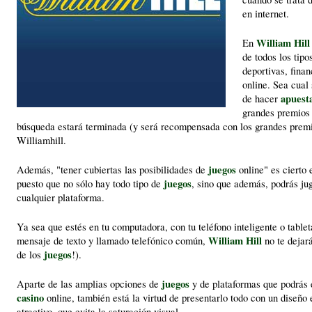
en internet.
William Hill
En
de todos los tip
deportivas, finan
online. Sea cual 
apuest
de hacer
grandes premios 
búsqueda estará terminada (y será recompensada con los grandes premio
Williamhill.
juegos
Además, "tener cubiertas las posibilidades de
online" es cierto 
juegos
puesto que no sólo hay todo tipo de
, sino que además, podrás jug
cualquier plataforma.
Ya sea que estés en tu computadora, con tu teléfono inteligente o table
William Hill
mensaje de texto y llamado telefónico común,
no te dejará
juegos
de los
!).
juegos
Aparte de las amplias opciones de
y de plataformas que podrás 
casino
online, también está la virtud de presentarlo todo con un diseño 
atractivo, que evita la saturación visual.