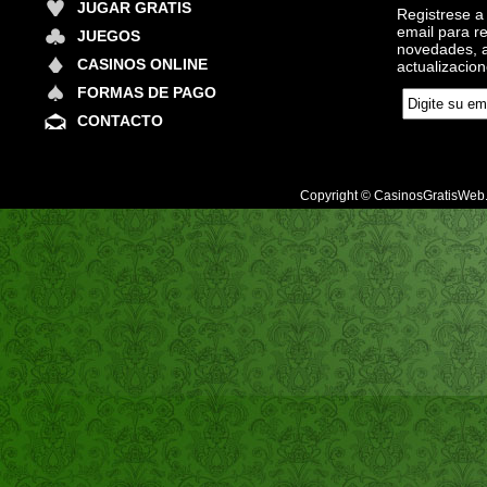
JUGAR GRATIS
Registrese a
email para re
JUEGOS
novedades, a
CASINOS ONLINE
actualizacion
FORMAS DE PAGO
CONTACTO
Copyright © CasinosGratisWeb.com 202