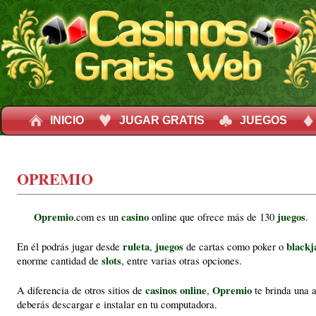
Ir al contenido principal
Ir al contenido secundario
INICIO
JUGAR GRATIS
JUEGOS
OPREMIO
Opremio
casino
juegos
.com es un
online que ofrece más de 130
.
ruleta
juegos
blackj
En él podrás jugar desde
,
de cartas como poker o
slots
enorme cantidad de
, entre varias otras opciones.
casinos online
Opremio
A diferencia de otros sitios de
,
te brinda una 
deberás descargar e instalar en tu computadora.