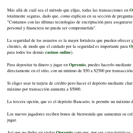
O
Más allá de cuál sea el método que elijas, todas las transacciones en
totalmente seguras, dado que, como explican en su sección de pregunta
"Contamos con las últimas tecnologías de encriptación para asegurarse
personal y financiera no pueda ser comprometida".
La seguridad de los usuarios es la mayor fortaleza que pueden ofrecer 
O
clientes, de modo que el cuidado por la seguridad es importante para
casinos online
para todos los demás
).
Opremio
Para depositar tu dinero y jugar en
, puedes hacerlo mediante 
directamente en el sitio, con un mínimo de $50 a $2500 por transacción
Si eliges usar tu tarjeta de crédito pero hacer el depósito mediante chat 
máximo por transacción aumenta a $5000.
La tercera opción, que es el depósito Bancario, te permite un máximo d
Los nuevos jugadores reciben bonos de bienvenida que aumentan su créd
jugar.
Opremio
Así que no dudes en visitar
.com que, por sus características,