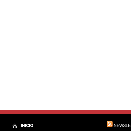
INICIO
NEWSLE