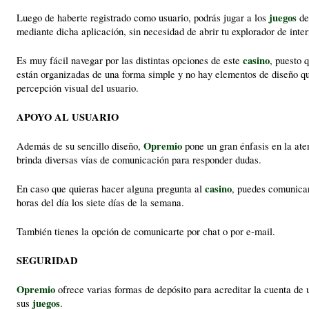
juegos
Luego de haberte registrado como usuario, podrás jugar a los
d
mediante dicha aplicación, sin necesidad de abrir tu explorador de inter
casino
Es muy fácil navegar por las distintas opciones de este
, puesto 
están organizadas de una forma simple y no hay elementos de diseño qu
percepción visual del usuario.
APOYO AL USUARIO
Opremio
Además de su sencillo diseño,
pone un gran énfasis en la aten
brinda diversas vías de comunicación para responder dudas.
casino
En caso que quieras hacer alguna pregunta al
, puedes comunicar
horas del día los siete días de la semana.
También tienes la opción de comunicarte por chat o por e-mail.
SEGURIDAD
Opremio
ofrece varias formas de depósito para acreditar la cuenta de 
juegos
sus
.