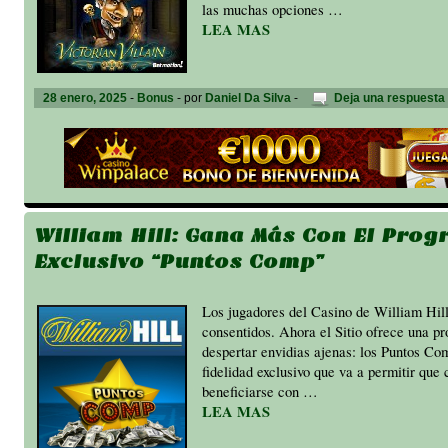
las muchas opciones …
LEA MAS
28 enero, 2025
-
Bonus
- por
Daniel Da Silva
-
Deja una respuesta
William Hill: Gana Más Con El Pro
Exclusivo “Puntos Comp”
Los jugadores del Casino de William Hill
consentidos. Ahora el Sitio ofrece una p
despertar envidias ajenas: los Puntos C
fidelidad exclusivo que va a permitir que
beneficiarse con …
LEA MAS