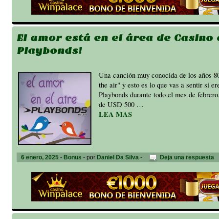
El amor está en el área de Casino 
Playbonds!
Una canción muy conocida de los años 80
the air" y esto es lo que vas a sentir si e
Playbonds durante todo el mes de febrero
de USD 500 …
LEA MAS
6 enero, 2025
-
Bonus
- por
Daniel Da Silva
-
Deja una respuesta