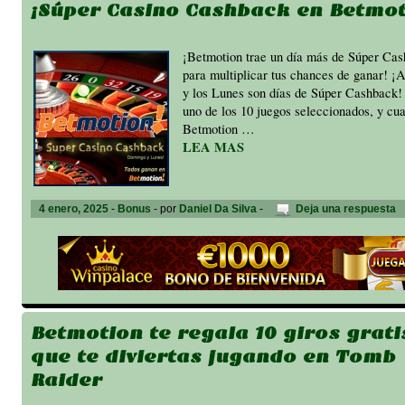
¡Súper Casino Cashback en Betmot
¡Betmotion trae un día más de Súper Ca
para multiplicar tus chances de ganar! 
y los Lunes son días de Súper Cashback!
uno de los 10 juegos seleccionados, y cu
Betmotion …
LEA MAS
4 enero, 2025
-
Bonus
- por
Daniel Da Silva
-
Deja una respuesta
Betmotion te regala 10 giros grati
que te diviertas jugando en Tomb
Raider