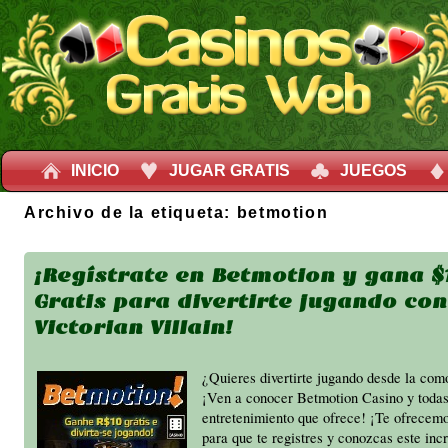
Ir al contenido principal
Ir al contenido secundario
INICIO
JUGAR GRATIS
JUEGOS
Archivo de la etiqueta:
betmotion
¡Regístrate en Betmotion y gana $
Gratis para divertirte jugando con
Victorian Villain!
¿Quieres divertirte jugando desde la com
¡Ven a conocer Betmotion Casino y todas
entretenimiento que ofrece! ¡Te ofrecem
para que te registres y conozcas este incr