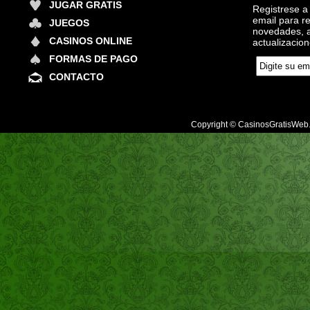
JUGAR GRATIS
Registrese a
email para re
JUEGOS
novedades, a
CASINOS ONLINE
actualizacion
FORMAS DE PAGO
CONTACTO
Copyright © CasinosGratisWeb.com 202