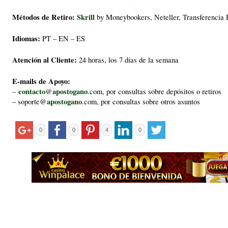
Métodos de Retiro:
Skrill
by Moneybookers, Neteller, Transferencia
Idiomas:
PT – EN – ES
Atención al Cliente:
24 horas, los 7 días de la semana
E-mails de Apoyo:
contacto
apostogano
–
@
.com, por consultas sobre depósitos o retiros
apostogano
– soporte@
.com, por consultas sobre otros asuntos
0
0
4
0