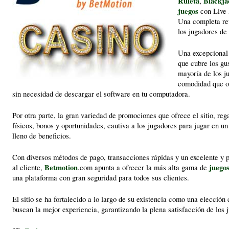
Ruleta
Blackja
,
juegos
con Live 
Una completa re
los jugadores de
Una excepcional
que cubre los gu
mayoría de los j
comodidad que of
sin necesidad de descargar el software en tu computadora.
Por otra parte, la gran variedad de promociones que ofrece el sitio, re
físicos, bonos y oportunidades, cautiva a los jugadores para jugar en un
lleno de beneficios.
Con diversos métodos de pago, transacciones rápidas y un excelente y p
Betmotion
juego
al cliente,
.com apunta a ofrecer la más alta gama de
una plataforma con gran seguridad para todos sus clientes.
El sitio se ha fortalecido a lo largo de su existencia como una elección 
buscan la mejor experiencia, garantizando la plena satisfacción de los 