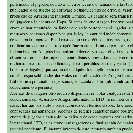
pertenecen al jugador, debido a un error técnico o humano o a las tab
juegos
publicados o de
de software o cualquier tipo de error, el valor 
propiedad de Aragón International Limited. La cantidad será transfer
del jugador a la cuenta de Hopa. Si antes de que Aragón International
error, se han recaudado los fondos que no le pertenecen al jugador, sin
recursos y acciones disponibles por la ley, la cantidad indebidamente
deuda con la empresa. En el caso de que un crédito se incorrecto, tie
notificar inmediatamente a Aragón International Limited por correo el
Indemnización: Aceptas indemnizar, defender y apoyar el sitio y los f
directores, empleados, agentes, contratistas y proveedores de y contra
reclamaciones, responsabilidades, daños, pérdidas, costos y gastos (i
honorarios legales) que surjan de cualquier incumplimiento de las n
demás responsabilidades derivadas de la utilización de Aragón Intern
Ltd o el uso por cualquier persona que acceda al sitio (utilizando su I
conocimiento o permiso).
Además de cualquier otro recurso disponible, si violas cualquiera de 
condiciones del Acuerdo o Aragón International LTD. tiene motivos 
sospechar que los violó y otros recursos con los que dispone la empre
confiscadas las ganancias. Además de retener cualquier saldo positivo
cuenta de jugador a causa de los daños o de otros importes realizado
International LTD, tales como investigaciones o finalización de cualq
judicial pendiente. El incumplimiento de este Acuerdo también puede 