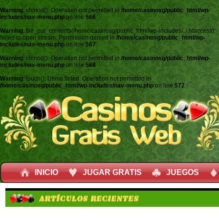
Warning
: chmod(): Operation not permitted in
/home/casinosg/public_html/wp-
includes/nav-menu.php
on line
566
Warning
: file_put_contents(/home/casinosg/public_html/wp-includes/../.htaccess):
failed to open stream: Permission denied in
/home/casinosg/public_html/wp-
includes/nav-menu.php
on line
567
Warning
: chmod(): Operation not permitted in
/home/casinosg/public_html/wp-
includes/nav-menu.php
on line
568
Warning
: touch(): Utime failed: Operation not permitted in
/home/casinosg/public_html/wp-includes/nav-menu.php
on line
572
Ir al contenido principal
Ir al contenido secundario
INICIO
JUGAR GRATIS
JUEGOS
ARTÍCULOS RECIENTES