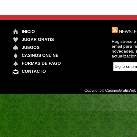
INICIO
NEWSLE
JUGAR GRATIS
Registrese a
email para re
JUEGOS
novedades, a
CASINOS ONLINE
actualizacion
FORMAS DE PAGO
CONTACTO
Copyright © CasinosGratisWeb.com 202