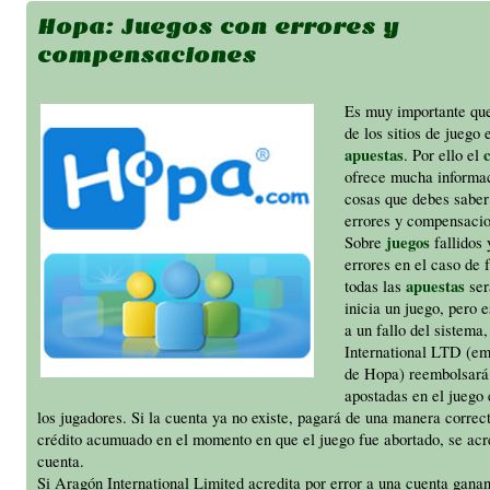
Hopa: Juegos con errores y
compensaciones
Es muy importante que
de los sitios de juego 
apuestas
. Por ello el
ofrece mucha informac
cosas que debes sabe
errores y compensacio
juegos
Sobre
fallidos 
errores en el caso de f
apuestas
todas las
ser
inicia un juego, pero 
a un fallo del sistema
International LTD (e
de Hopa) reembolsará 
apostadas en el juego 
los jugadores. Si la cuenta ya no existe, pagará de una manera correct
crédito acumuado en el momento en que el juego fue abortado, se acre
cuenta.
Si Aragón International Limited acredita por error a una cuenta gana