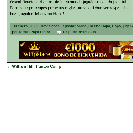
descalificación, el cierre de la cuenta de jugador o acción judicial.
Pero no te preocupes por estas reglas, aunque deban ser respetadas s
casino
buen jugador del
Hopa!
30 enero, 2025
-
Revisiones
-
apostar online
,
Casino Hopa
,
Hopa
,
jugar 
- por
Yamila Papa Pintor
-
Deja una respuesta
←
William Hill: Puntos Comp
Navegador de artículos