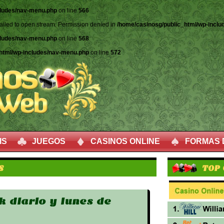
cludes/nav-menu.php
on line
566
 failed to open stream: Permission denied in
/home/casinosg/public_html/wp-incl
cludes/nav-menu.php
on line
568
html/wp-includes/nav-menu.php
on line
572
IS
JUEGOS
CASINOS ONLINE
FORMAS 
S
TOP 
 diario y lunes de