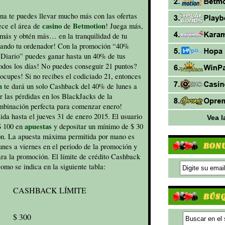
na te puedes llevar mucho más con las ofertas
casino
Betmotion
ece el área de
de
! Juega más,
 más y obtén más… en la tranquilidad de tu
sando tu ordenador! Con la promoción “40%
Diario” puedes ganar hasta un 40% de tus
odos los días! No puedes conseguir 21 puntos?
ocupes! Si no recibes el codiciado 21, entonces
n
te dará un solo Cashback del 40% de lunes a
r las pérdidas en los BlackJacks de la
binación perfecta para comenzar enero!
ida hasta el jueves 31 de enero 2015. El usuario
Vea l
apuestas
 $ 100 en
y depositar un mínimo de $ 30
ción. La apuesta máxima permitida por mano es
BONU
unes a viernes en el periodo de la promoción y
ra la promoción. El límite de crédito Cashback
como se indica en la siguiente tabla:
CASHBACK LÍMITE
BÚSQ
$ 300