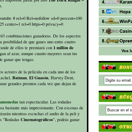
e
.
outube # rel=0 Rel=nofollow sd=0 percent=100
625 center=1 rel=0 https=0 privacy=0
 243 combinaciones ganadoras. De los aspectos
la posibilidad de que ganes uno entre cuatro
1 millón de
rande de ellos te premiará con
Vea l
gan al azar, aunque cuanto mayores sean tus
de ganar que tengas.
BONU
los actores de la película en cada uno de los
Batman
El Guasón
Rachel,
,
, Harvey Dent,
ganar grandes premios cada vez que dejan de
BÚSQ
gamonedas
tan espectacular. Las rodadas
osa bastante más impresionante. Con escenas de
 girarán mientras escuchas el audio de la peli y
Cinematográficos
tas "Rodadas
", podrás ganar
OTRO