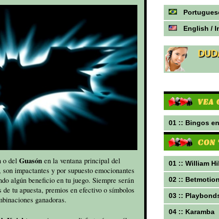
Portuguese
English / I
VEA 
01 :: Bingos en
CON 
n
Guasón
o del
en la ventana principal del
01 :: William Hil
s, son impactantes y por supuesto emocionantes
02 :: Betmotio
ndo algún beneficio en tu juego. Siempre serán
es de tu apuesta, premios en efectivo o símbolos
03 :: Playbond
combinaciones ganadoras.
04 :: Karamba