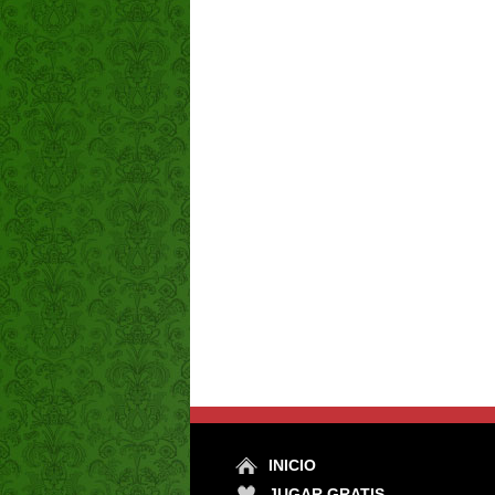
INICIO
JUGAR GRATIS