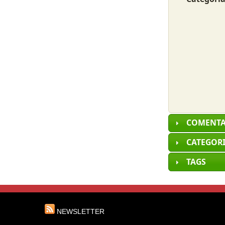
COMENTA
CATEGOR
TAGS
NEWSLETTER