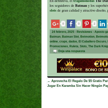
tragamonedas
The Dar
En definitiva, el
Batman
los seguidores de
y los superhér
slots
de gran calidad y atractivo diseño,
0
0
2
24 febrero, 2025
-
Revisiones
-
Aposto g
Batman
,
Batman Slot
,
Betmotion
,
Betmoti
online
,
craps
,
dados
,
El Caballero Oscuro
,
Promociones
,
Ruleta
,
Slots
,
The Dark Knig
Deja una respuesta
Navegador de artículos
←
Aprovecha El Regalo De $5 Gratis Par
Jugar En Karamba Sin Hacer Ningún Pa