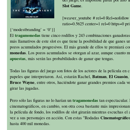
Slot Game
.
[weaver_youtube # rel=0 Rel=nofollow
ratio=0.5625 center=1 rel=0 https=0 pr
{‘modestbranding’ = ‘0’}]
tragamonedas
El
tiene cinco rodillos y 243 combinaciones ganadoras
más llamativos de este slot es que tiene la posibilidad de que ganes u
pozos acumulados progresivos. El más grande de ellos te premiará c
monedas
. Los pozos acumulados se otorgan al azar, aunque cuanto m
apuestas
, más serán las probabilidades de ganar que tengas.
Todas las figuras del juego son fotos de los actores de la película en 
Batman
El Guasón
papeles que interpretaron. Así, estarán Rachel,
,
,
Bruce Wayne
, entre otros, haciéndote ganar grandes premios cada v
girar las jugadas.
tragamonedas
Pero sólo las figuras no lo harían un
tan espectacular.
cinematográficos, en cambio, son otra cosa bastante más impresionan
la película de fondo, los rodillos de slot girarán mientras escuchas el 
Cinematográfic
vez a sus personajes en acción. Con estas "Rodadas
hasta 400 mil monedas.