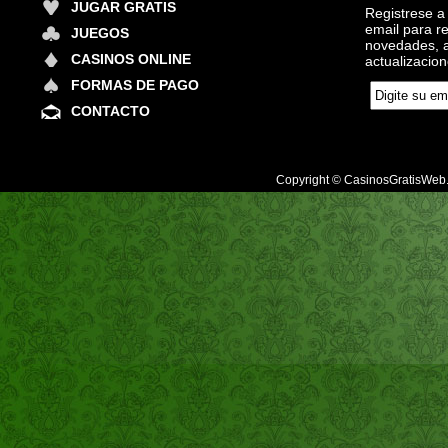
JUGAR GRATIS
Registrese a
email para re
JUEGOS
novedades, a
CASINOS ONLINE
actualizacion
FORMAS DE PAGO
CONTACTO
Copyright © CasinosGratisWeb.com 202