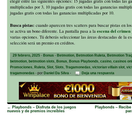
elegir entre las siguientes opciones: 15 jugadas gratis con todas las g
multiplicadas por 3, 10 jugadas gratis con todas las ganancias multipl
jugadas gratis con todas las ganancias multiplicadas por 10.
Busca pistas:
cuando aparecen tres scatters para buscar pistas en los 
escena del crimen
se activa un bono diferente. La pantalla pasa a la
varias opciones. Tú deberás seleccionar las áreas destacadas de la e
selección será un premio en créditos.
29 febrero, 2025
-
Bonus
-
Betmotion
,
Betmotion Ruleta
,
Betmotion Tr
betmotion
,
betmotion slots
,
Bonus
,
Bonus Playbonds
,
casino
,
casinos on
Promociones
,
Ruleta
,
Slot
,
Slots
,
Tragamonedas
,
victorian villain slot
,
vic
tragamonedas
- por
Daniel Da Silva
-
Deja una respuesta
←
Playbonds – Disfruta de los juegos
Playbonds – Recibe
Navegador de artículos
nuevos y de premios increíbles
par