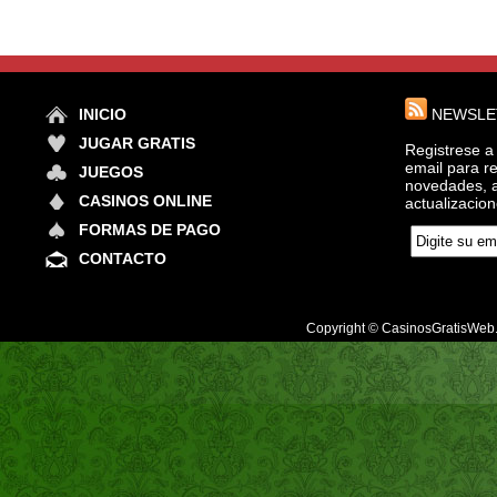
INICIO
NEWSLE
JUGAR GRATIS
Registrese a
email para re
JUEGOS
novedades, a
CASINOS ONLINE
actualizacion
FORMAS DE PAGO
CONTACTO
Copyright © CasinosGratisWeb.com 202