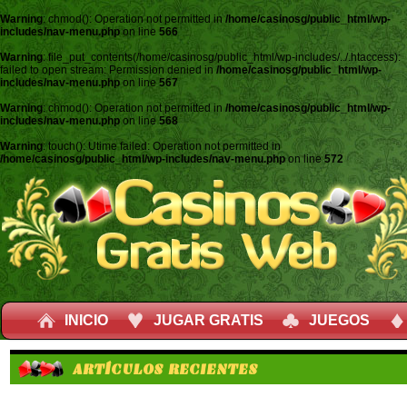
Warning
: chmod(): Operation not permitted in
/home/casinosg/public_html/wp-
includes/nav-menu.php
on line
566
Warning
: file_put_contents(/home/casinosg/public_html/wp-includes/../.htaccess):
failed to open stream: Permission denied in
/home/casinosg/public_html/wp-
includes/nav-menu.php
on line
567
Warning
: chmod(): Operation not permitted in
/home/casinosg/public_html/wp-
includes/nav-menu.php
on line
568
Warning
: touch(): Utime failed: Operation not permitted in
/home/casinosg/public_html/wp-includes/nav-menu.php
on line
572
Ir al contenido principal
Ir al contenido secundario
INICIO
JUGAR GRATIS
JUEGOS
ARTÍCULOS RECIENTES