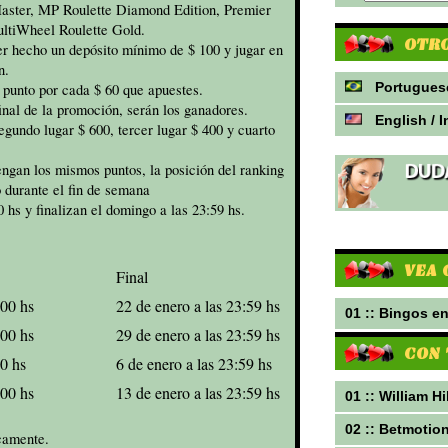
Master, MP Roulette Diamond Edition, Premier
ultiWheel Roulette Gold.
OTRO
er hecho un depósito mínimo de $ 100 y jugar en
n.
Portuguese
un punto por cada $ 60 que apuestes.
inal de la promoción, serán los ganadores.
English / I
egundo lugar $ 600, tercer lugar $ 400 y cuarto
ngan los mismos puntos, la posición del ranking
o durante el fin de semana
 hs y finalizan el domingo a las 23:59 hs.
VEA 
Final
:00 hs
22 de enero a las 23:59 hs
01 :: Bingos en
:00 hs
29 de enero a las 23:59 hs
CON 
00 hs
6 de enero a las 23:59 hs
:00 hs
13 de enero a las 23:59 hs
01 :: William Hil
02 :: Betmotio
icamente.