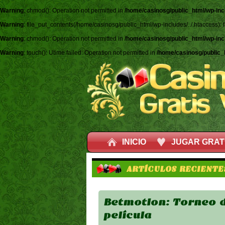
Warning
: chmod(): Operation not permitted in
/home/casinosg/public_html/wp-in
Warning
: file_put_contents(/home/casinosg/public_html/wp-includes/../.htaccess):
Warning
: chmod(): Operation not permitted in
/home/casinosg/public_html/wp-in
Warning
: touch(): Utime failed: Operation not permitted in
/home/casinosg/public_
Ir al contenido principal
Ir al contenido secundario
INICIO
JUGAR GRAT
ARTÍCULOS RECIENTE
Betmotion: Torneo d
película