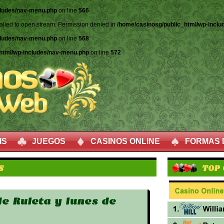
cludes/nav-menu.php
on line
566
 failed to open stream: Permission denied in
/home/casinosg/public_html/wp-incl
cludes/nav-menu.php
on line
568
html/wp-includes/nav-menu.php
on line
572
IS
JUEGOS
CASINOS ONLINE
FORMAS 
S
TOP 
e Ruleta y lunes de