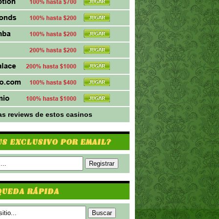
as reviews de estos casinos
S EXCLUSIVO POR EMAIL?
UEDA RÁPIDA