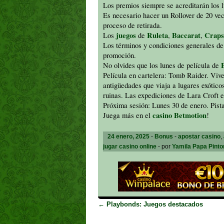
Los premios siempre se acreditarán los l
Es necesario hacer un Rollover de 20 ve
proceso de retirada.
juegos
Ruleta
Baccarat
Craps
Los
de
,
,
Los términos y condiciones generales d
promoción.
No olvides que los lunes de película de
Película en cartelera: Tomb Raider. Vive
antigüedades que viaja a lugares exótico
ruinas. Las expediciones de Lara Croft e
Próxima sesión: Lunes 30 de enero. Pista
casino
Betmotion
Juega más en el
!
24 enero, 2025
-
Bonus
-
apostar casino
,
jugar casino online
- por
Yamila Papa Pinto
←
Playbonds: Juegos destacados
Navegador de artículos