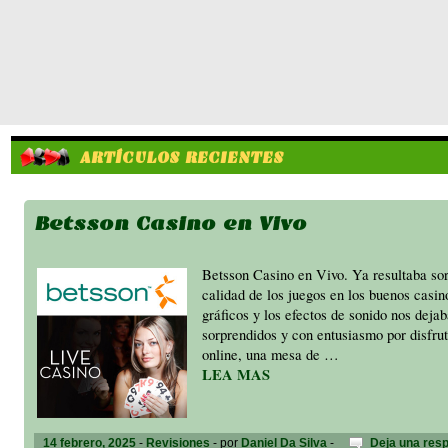
ARTÍCULOS RECIENTES
Betsson Casino en Vivo
Betsson Casino en Vivo. Ya resultaba sor
calidad de los juegos en los buenos casin
gráficos y los efectos de sonido nos deja
sorprendidos y con entusiasmo por disfrut
online, una mesa de …
LEA MAS
14 febrero, 2025
-
Revisiones
- por
Daniel Da Silva
-
Deja una res