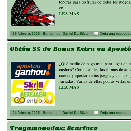
tendrás para disfrutar de todos los juego
en …
LEA MAS
29 febrero, 2025
-
Bonus
- por
Daniel Da Silva
-
Deja una respuest
Obtén 5% de Bonus Extra en Apost
¿Qué medio de pago usas para jugar en t
casinos? Como sabrás, las formas de acre
cuenta y apostar en tus juegos y casinos 
variadas. Varias de ellas podrás verlas e
LEA MAS
24 febrero, 2025
-
Bonus
- por
Daniel Da Silva
-
Deja una respuest
Tragamonedas: Scarface