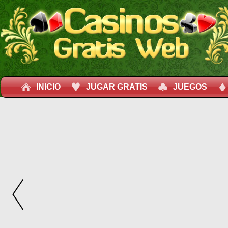
Ir al contenido principal
Ir al contenido secundario
INICIO
JUGAR GRATIS
JUEGOS