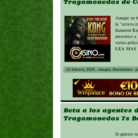
Tragamonedas de C
Aunque no h
la “octava m
llamaron Kin
aterrorizo a
varias pelíc
LEA MAS
22 febrero, 2025
-
Juegos
,
Revisiones
- 
Reta a los agentes d
Tragamonedas 7s B
Si quieres s