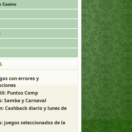
s Casino
e
S
gos con errores y
ciones
ill: Puntos Comp
s: Samba y Carnaval
: Cashback diario y lunes de
: juegos seleccionados de la