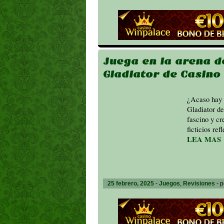
Juega en la arena d
Gladiator de Casino
¿Acaso hay a
Gladiator d
fascino y c
ficticios re
LEA MAS
25 febrero, 2025
-
Juegos
,
Revisiones
- 