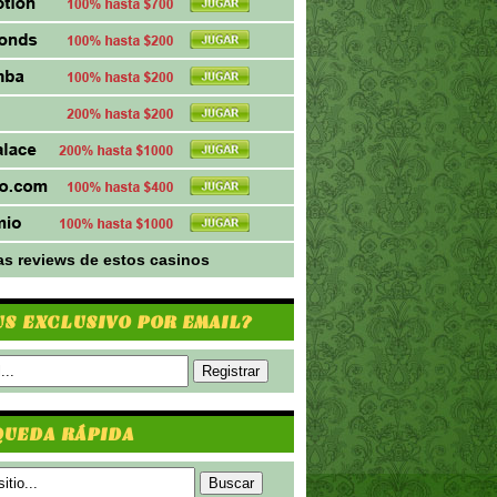
as reviews de estos casinos
S EXCLUSIVO POR EMAIL?
UEDA RÁPIDA