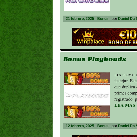
21 febrero, 2025
-
Bonus
- por
Daniel Da 
Bonus Playbonds
Los nuevos u
festejar. Es
que duplica 
primer compr
registrado,
LEA MAS
12 febrero, 2025
-
Bonus
- por
Daniel Da 