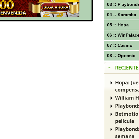
03 :: Playbond
04 :: Karamba
05 :: Hopa
06 :: WinPalac
07 :: Casino
08 :: Opremio
RECIENTE
Hopa: Jue
compensa
William H
Playbond
Betmotion
película
Playbonds
semana