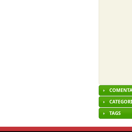
COMENTA
CATEGOR
TAGS