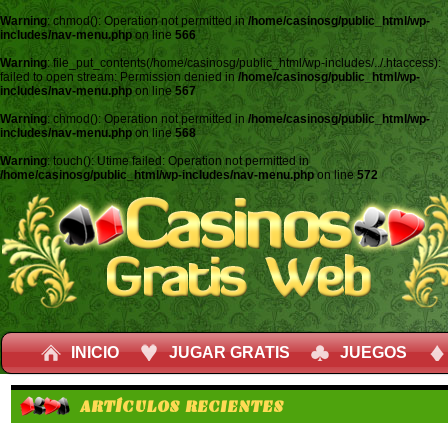
Warning
: chmod(): Operation not permitted in
/home/casinosg/public_html/wp-
includes/nav-menu.php
on line
566
Warning
: file_put_contents(/home/casinosg/public_html/wp-includes/../.htaccess):
failed to open stream: Permission denied in
/home/casinosg/public_html/wp-
includes/nav-menu.php
on line
567
Warning
: chmod(): Operation not permitted in
/home/casinosg/public_html/wp-
includes/nav-menu.php
on line
568
Warning
: touch(): Utime failed: Operation not permitted in
/home/casinosg/public_html/wp-includes/nav-menu.php
on line
572
Ir al contenido principal
Ir al contenido secundario
INICIO
JUGAR GRATIS
JUEGOS
ARTÍCULOS RECIENTES