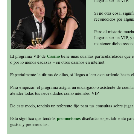
llegar a ser un VIP.
Si no otra cosa, signi
reconocidos por alguna
Pero el misterio much
llegar a ser un VIP, y
mantener dicho recono
Casino
El programa VIP de
tiene unas cuantas particularidades que 
o por lo menos escazas – en otros casinos en internet.
Especialmente la última de ellas, si llegas a leer este artículo hasta el
Para empezar, el programa asigna un encargado o asistente de cuenta
atender todas tus necesidades como miembro VIP.
De este modo, tendrás un referente fijo para tus consultas sobre juga
promociones
Esto significa que tendrás
diseñadas especialmente para
gustos y preferencias.