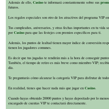
Casino
prom
Además de ello,
te informará constantemente sobre sus
futuros.
Los regalos especiales son otro de los atractivos del programa VIP en 
Tus cumpleaños, aniversarios, y otras fechas importantes en tu vida s
Casino
por
para que las festejes con premios específicos para ti.
Además, los puntos de lealtad tienen mayor índice de conversión resp
tienen los jugadores comunes.
Es decir que tus jugadas te rendirán más a la hora de conseguir puntos
También, el tiempo de retiro es más breve como miembro VIP; recibir
día.
Te preguntarás cómo alcanzar la categoría VIP para disfrutar de todos
Casino
En realidad, tienes que hacer nada más que jugar en
.
Cuando hayas obtenido 20000 puntos y hayas depositado por lo menos
encargado de cuentas VIP te contactará directamente.